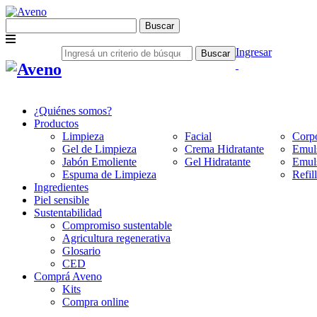
Buscar
Ingresar
Buscar
¿Quiénes somos?
Productos
Limpieza
Facial
Corpo
Gel de Limpieza
Crema Hidratante
Emul
Jabón Emoliente
Gel Hidratante
Emul
Espuma de Limpieza
Refil
Ingredientes
Piel sensible
Sustentabilidad
Compromiso sustentable
Agricultura regenerativa
Glosario
CED
Comprá Aveno
Kits
Compra online