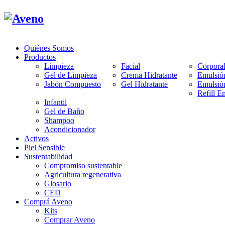
Quiénes Somos
Productos
Limpieza
Facial
Corpora
Gel de Limpieza
Crema Hidratante
Emulsió
Jabón Compuesto
Gel Hidratante
Emulsió
Refill E
Infantil
Gel de Baño
Shampoo
Acondicionador
Activos
Piel Sensible
Sustentabilidad
Compromiso sustentable
Agricultura regenerativa
Glosario
CED
Comprá Aveno
Kits
Comprar Aveno