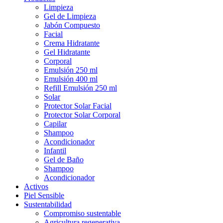
Limpieza
Gel de Limpieza
Jabón Compuesto
Facial
Crema Hidratante
Gel Hidratante
Corporal
Emulsión 250 ml
Emulsión 400 ml
Refill Emulsión 250 ml
Solar
Protector Solar Facial
Protector Solar Corporal
Capilar
Shampoo
Acondicionador
Infantil
Gel de Baño
Shampoo
Acondicionador
Activos
Piel Sensible
Sustentabilidad
Compromiso sustentable
Agricultura regenerativa