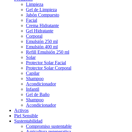
Limpieza
Gel de Limpieza
Jabón Compuesto
Facial
Crema Hidratante
Gel Hidratante
Corporal
Emulsión 250 ml
Emulsión 400 ml
Refill Emulsión 250 ml
Solar
Protector Solar Facial
Protector Solar Corporal
Capilar
Shampoo
Acondicionador
Infantil
Gel de Baño
Shampoo
Acondicionador
Activos
Piel Sensible
Sustentabilidad
Compromiso sustentable
Agricultura regenerativa